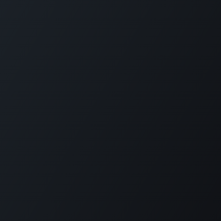
•
Boleíta Norte, Caracas, 1071
• Venezuela
Lechería, Anzoátegui, 6016
Contáctanos