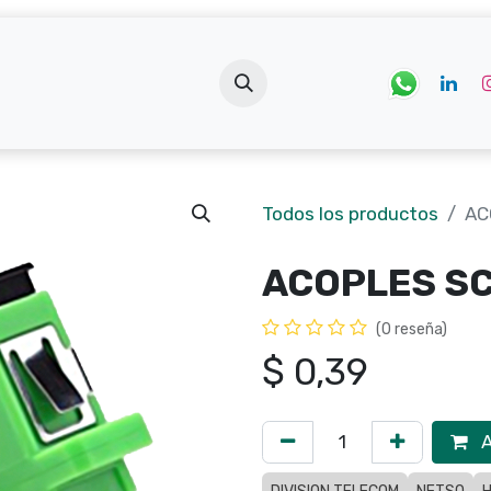
tros
Tienda
Blog
Cursos
Todos los productos
AC
ACOPLES S
(0 reseña)
$
0,39
A